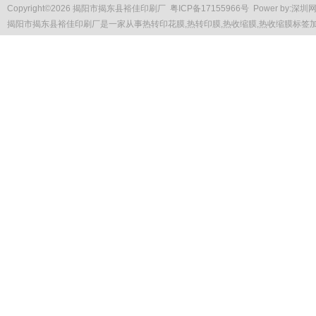
Copyright
©
2026 揭阳市揭东县裕佳印刷厂
粤ICP备17155966号
Power by:
深圳
揭阳市揭东县裕佳印刷厂是一家从事
热转印花膜
,热转印膜,热收缩膜,热收缩膜标签